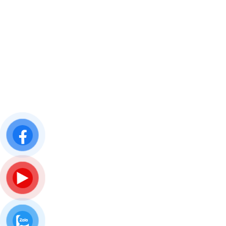
THÔNG TIN LIÊN HỆ
PHỤ KIỆN NHÔM KÍNH LP
Hệ thống Showroom
Hà Nội: Tầng 3 – Tòa nhà 24T3 Thanh Xuân
Complex, 6 Lê Văn Thiêm, Thanh Xuân
Đà Nẵng: 244C Nguyễn Hữu Thọ, P. Hòa Cường Bắc,
Q. Hải Châu
Hồ Chí Minh: 154 Đinh Thị Thi, Khu đô thị Vạn Phúc,
Phường Hiệp Bình
Hotline/zalo: 0327.787.778
Trang web: http://lphardware.vn