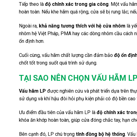
Tiếp theo là
độ chính xác trong gia công
. Một vấu hã
hoàn toàn. Nếu khe hãm quá rộng, cửa sẽ bị rung lắc; nế
Ngoài ra,
khả năng tương thích với hệ cửa nhôm
là yế
nhôm hệ Việt Pháp, PMA hay các dòng nhôm cầu cách nhi
ổn định hơn.
Cuối cùng, vấu hãm chất lượng cần đảm bảo
độ ổn định
chốt tốt trong suốt quá trình sử dụng.
TẠI SAO NÊN CHỌN VẤU HÃM L
Vấu hãm LP
được nghiên cứu và phát triển dựa trên thự
sử dụng và khí hậu đòi hỏi phụ kiện phải có độ bền cao v
Ưu điểm đầu tiên của vấu hãm LP là
độ chính xác tron
khóa ăn khớp hoàn toàn, giúp cửa đóng chắc tay, hạn chế
Bên cạnh đó, LP chú trọng
tính đồng bộ hệ thống
. Vấu