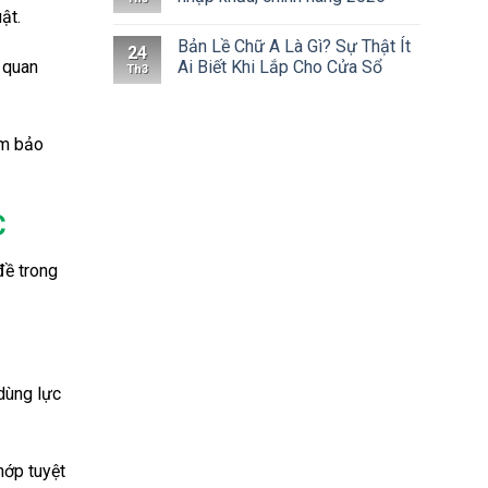
ật.
Bản Lề Chữ A Là Gì? Sự Thật Ít
24
t quan
Ai Biết Khi Lắp Cho Cửa Sổ
Th3
đảm bảo
C
đề trong
dùng lực
hớp tuyệt