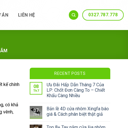
0327.787.778
 ÁN
LIÊN HỆ
HÃM
RECENT POSTS
t kế chính
Ưu Đãi Hấp Dẫn Tháng 7 Của
08
LP: Chốt Đơn Càng To – Chiết
Th7
Khấu Càng Nhiều
g, có khả
Bản lề 4D cửa nhôm Xingfa báo
07
g vênh,
giá & Cách phân biệt thật giả
Th4
Top 8+ Tay nắm cửa lùa nhôm