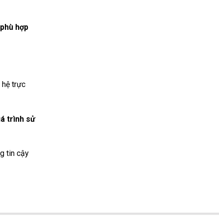
 phù hợp
 hệ trực
á trình sử
g tin cậy