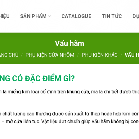
HIỆU
SẢN PHẨM
CATALOGUE
TIN TỨC
DỰ
Vấu hãm
ANG CHỦ
/
PHỤ KIỆN CỬA NHÔM
/
PHỤ KIỆN KHÁC
/
VẤU 
G CÓ ĐẶC ĐIỂM GÌ?
là miếng kim loại cố định trên khung cửa, mà là chi tiết được thiế
ãm chất lượng cao thường được sản xuất từ thép hoặc hợp kim cứn
 – mở cửa liên tục. Vật liệu đạt chuẩn giúp vấu hãm không bị con