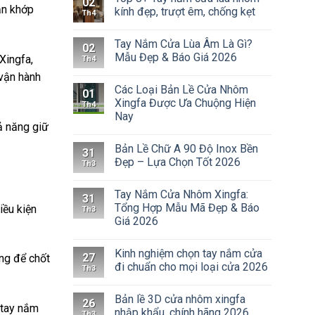
02
ăn khớp
kính đẹp, trượt êm, chống kẹt
Th4
Tay Nắm Cửa Lùa Âm Là Gì?
02
Mẫu Đẹp & Báo Giá 2026
Xingfa,
Th4
vận hành
Các Loại Bản Lề Cửa Nhôm
01
Xingfa Được Ưa Chuộng Hiện
Th4
Nay
hả năng giữ
Bản Lề Chữ A 90 Độ Inox Bền
31
Đẹp – Lựa Chọn Tốt 2026
Th3
Tay Nắm Cửa Nhôm Xingfa:
31
Tổng Hợp Mẫu Mã Đẹp & Báo
iều kiện
Th3
Giá 2026
Kinh nghiệm chọn tay nắm cửa
27
ng để chốt
đi chuẩn cho mọi loại cửa 2026
Th3
Bản lề 3D cửa nhôm xingfa
26
à tay nắm
nhập khẩu, chính hãng 2026
Th3