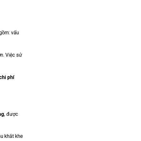
 gồm: vấu
ơn. Việc sử
chi phí
ng
, được
u khắt khe