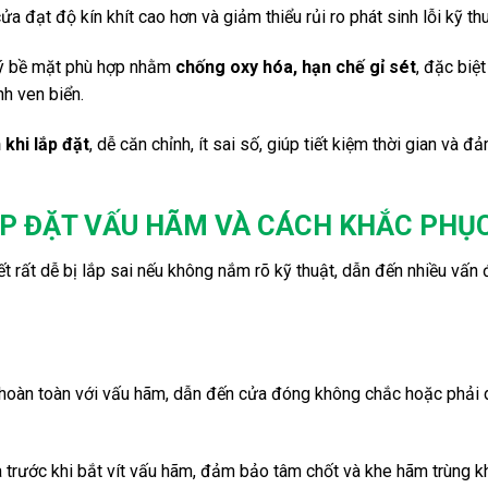
ửa đạt độ kín khít cao hơn và giảm thiểu rủi ro phát sinh lỗi kỹ thu
lý bề mặt phù hợp nhằm
chống oxy hóa, hạn chế gỉ sét
, đặc biệ
nh ven biển.
 khi lắp đặt
, dễ căn chỉnh, ít sai số, giúp tiết kiệm thời gian và 
ẮP ĐẶT VẤU HÃM VÀ CÁCH KHẮC PHỤ
iết rất dễ bị lắp sai nếu không nắm rõ kỹ thuật, dẫn đến nhiều vấn 
p hoàn toàn với vấu hãm, dẫn đến cửa đóng không chắc hoặc phải 
óa trước khi bắt vít vấu hãm, đảm bảo tâm chốt và khe hãm trùng k