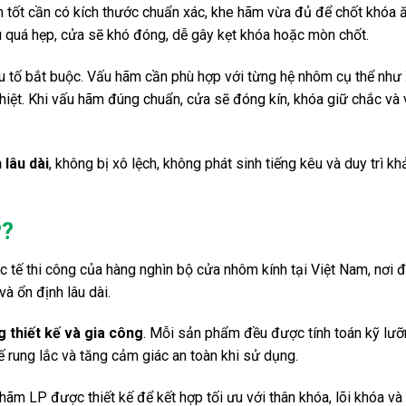
m tốt cần có kích thước chuẩn xác, khe hãm vừa đủ để chốt khóa 
u quá hẹp, cửa sẽ khó đóng, dễ gây kẹt khóa hoặc mòn chốt.
u tố bắt buộc. Vấu hãm cần phù hợp với từng hệ nhôm cụ thể như 
ệt. Khi vấu hãm đúng chuẩn, cửa sẽ đóng kín, khóa giữ chắc và 
 lâu dài
, không bị xô lệch, không phát sinh tiếng kêu và duy trì k
P?
c tế thi công của hàng nghìn bộ cửa nhôm kính tại Việt Nam, nơi đ
à ổn định lâu dài.
g thiết kế và gia công
. Mỗi sản phẩm đều được tính toán kỹ lưỡ
 rung lắc và tăng cảm giác an toàn khi sử dụng.
 hãm LP được thiết kế để kết hợp tối ưu với thân khóa, lõi khóa v