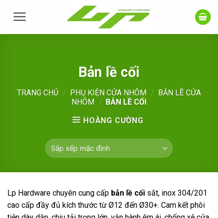
Skip
to
content
Bản lề cối
TRANG CHỦ
/
PHỤ KIỆN CỬA NHÔM
/
BẢN LỀ CỬA
NHÔM
/
BẢN LỀ CỐI
HOÀNG CƯỜNG
Lp Hardware
chuyên cung cấp
bản lề cối
sắt, inox 304/201
cao cấp đầy đủ kích thước từ Ø12 đến Ø30+. Cam kết phôi
tiện dày dặn, chịu tải trọng lớn, vận hành êm ái, chống xệ cửa