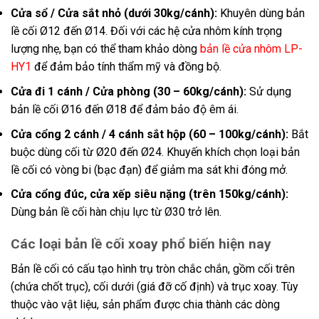
Cửa sổ / Cửa sắt nhỏ (dưới 30kg/cánh):
Khuyên dùng bản
lề cối Ø12 đến Ø14. Đối với các hệ cửa nhôm kính trọng
lượng nhẹ, bạn có thể tham khảo dòng
bản lề cửa nhôm LP-
HY1
để đảm bảo tính thẩm mỹ và đồng bộ.
Cửa đi 1 cánh / Cửa phòng (30 – 60kg/cánh):
Sử dụng
bản lề cối Ø16 đến Ø18 để đảm bảo độ êm ái.
Cửa cổng 2 cánh / 4 cánh sắt hộp (60 – 100kg/cánh):
Bắt
buộc dùng cối từ Ø20 đến Ø24. Khuyến khích chọn loại bản
lề cối có vòng bi (bạc đạn) để giảm ma sát khi đóng mở.
Cửa cổng đúc, cửa xếp siêu nặng (trên 150kg/cánh):
Dùng bản lề cối hàn chịu lực từ Ø30 trở lên.
Các loại bản lề cối xoay phổ biến hiện nay
Bản lề cối có cấu tạo hình trụ tròn chắc chắn, gồm cối trên
(chứa chốt trục), cối dưới (giá đỡ cố định) và trục xoay. Tùy
thuộc vào vật liệu, sản phẩm được chia thành các dòng