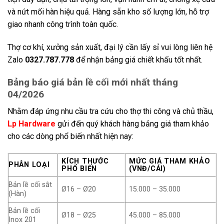
và nứt mối hàn hiệu quả. Hàng sẵn kho số lượng lớn, hỗ trợ
giao nhanh công trình toàn quốc.
Thợ cơ khí, xưởng sản xuất, đại lý cần lấy sỉ vui lòng liên hệ
Zalo
0327.787.778
để nhận bảng giá chiết khấu tốt nhất.
Bảng báo giá bản lề cối mới nhất tháng
04/2026
Nhằm đáp ứng nhu cầu tra cứu cho thợ thi công và chủ thầu,
Lp Hardware
gửi đến quý khách hàng bảng giá tham khảo
cho các dòng phổ biến nhất hiện nay:
KÍCH THƯỚC
MỨC GIÁ THAM KHẢO
PHÂN LOẠI
PHỔ BIẾN
(VNĐ/CÁI)
Bản lề cối sắt
Ø16 – Ø20
15.000 – 35.000
(Hàn)
Bản lề cối
Ø18 – Ø25
45.000 – 85.000
Inox 201