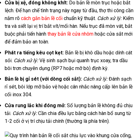
Cửa bị xệ, đóng không khít:
Do bản lề mòn trục hoặc bắt
lệch. Để hạn chế tình trạng này ngay từ đầu, thợ thi công cần
nắm rõ
cách gắn bản lề cối
chuẩn kỹ thuật.
Cách xử lý:
Kiểm
tra và siết lại vị trí bắt vít/mối hàn. Nếu trục đã mòn vát, bắt
buộc phải tiến hành
thay bản lề cửa nhôm
hoặc cửa sắt mới
để đảm bảo an toàn.
Phát ra tiếng kêu cọt kẹt:
Bản lề bị khô dầu hoặc dính cát
sỏi.
Cách xử lý:
Vệ sinh sạch bụi quanh trục xoay, tra dầu
bôi trơn chuyên dụng (RP7 hoặc mỡ bò) định kỳ.
Bản lề bị gỉ sét (với dòng cối sắt):
Cách xử lý:
Đánh sạch
rỉ sét, bôi lớp mỡ bảo vệ hoặc cân nhắc nâng cấp lên bản lề
cối inox 304.
Cửa rung lắc khi đóng mở:
Số lượng bản lề không đủ chịu
tải.
Cách xử lý:
Cần chia đều lực bằng cách hàn bổ sung từ
1-2 cối ở vị trí chịu tải chính (thường là phía trên).