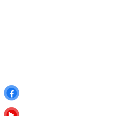
Lõi khóa
GIỚI THIỆU
Về chúng tôi
Thành viên công ty
Tuyển dụng
Dự án tiêu biểu
Catalogue
Tin tức