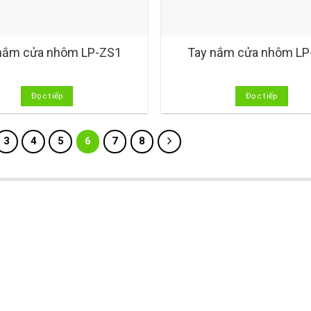
nắm cửa nhôm LP-ZS1
Tay nắm cửa nhôm LP
Đọc tiếp
Đọc tiếp
3
4
5
6
7
8
SẢN PHẨM
GIỚI THIỆU
Bản lề chữ A
Về chúng tôi
Bản lề cối
Thành viên công ty
Tay nắm cửa lùa
Tuyển dụng