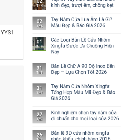
02
kính đẹp, trượt êm, chống kẹt
Th4
Tay Nắm Cửa Lùa Âm Là Gì?
02
Mẫu Đẹp & Báo Giá 2026
Th4
-YYS1
Các Loại Bản Lề Cửa Nhôm
01
Xingfa Được Ưa Chuộng Hiện
Th4
Nay
Bản Lề Chữ A 90 Độ Inox Bền
31
Đẹp – Lựa Chọn Tốt 2026
Th3
Tay Nắm Cửa Nhôm Xingfa:
31
Tổng Hợp Mẫu Mã Đẹp & Báo
Th3
Giá 2026
Kinh nghiệm chọn tay nắm cửa
27
đi chuẩn cho mọi loại cửa 2026
Th3
Bản lề 3D cửa nhôm xingfa
26
nhập khẩu, chính hãng 2026
Th3