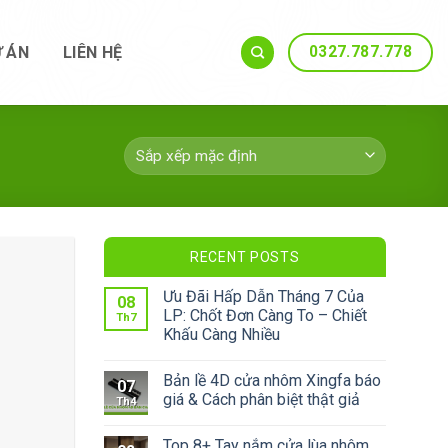
0327.787.778
 ÁN
LIÊN HỆ
RECENT POSTS
Ưu Đãi Hấp Dẫn Tháng 7 Của
08
LP: Chốt Đơn Càng To – Chiết
Th7
Khấu Càng Nhiều
Bản lề 4D cửa nhôm Xingfa báo
07
giá & Cách phân biệt thật giả
Th4
Top 8+ Tay nắm cửa lùa nhôm