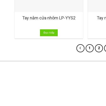
Tay nắm cửa nhôm LP-YYS2
Tay 
Đọc tiếp
1
2
THÔNG TIN LIÊN HỆ
PHỤ KIỆN NHÔM KÍNH LP
Hệ thống Showroom
Hà Nội: Tầng 3 – Tòa nhà 24T3 Thanh Xuân