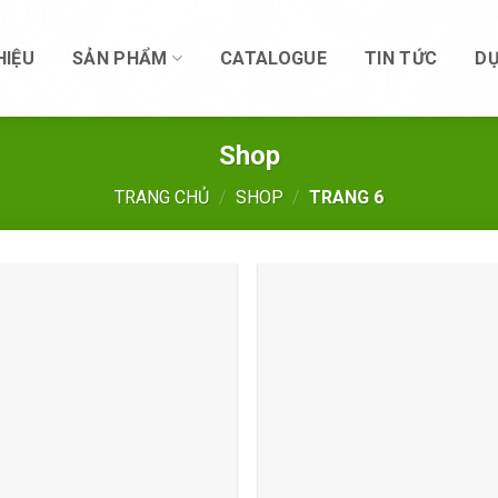
HIỆU
SẢN PHẨM
CATALOGUE
TIN TỨC
DỰ
Shop
TRANG CHỦ
/
SHOP
/
TRANG 6