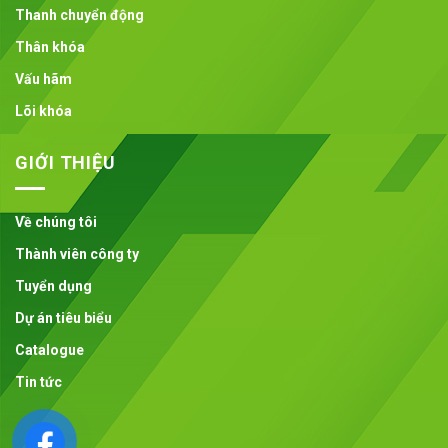
Thanh chuyển động
Thân khóa
Vấu hãm
Lõi khóa
GIỚI THIỆU
Về chúng tôi
Thành viên công ty
Tuyển dụng
Dự án tiêu biểu
Catalogue
Tin tức