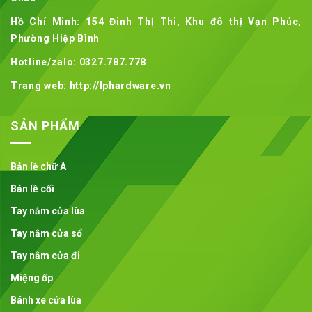
Hồ Chí Minh: 154 Đinh Thị Thi, Khu đô thị Vạn Phúc,
Phường Hiệp Bình
Hotline/zalo: 0327.787.778
Trang web: http://lphardware.vn
SẢN PHẨM
Bản lề chữ A
Bản lề cối
Tay nắm cửa lùa
Tay nắm cửa sổ
Tay nắm cửa đi
Miệng ốp
Bánh xe cửa lùa